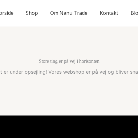
orside
Shop
Om Nanu Trade
Kontakt
Bl
Store ting er på vej i horisonten
t er under opsejling! Vores webshop er på vej og bliver snar