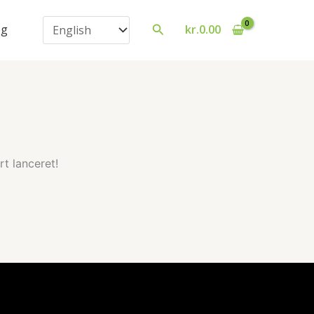
Vælg
Søg
og
kr.
0.00
sprog
t lanceret!