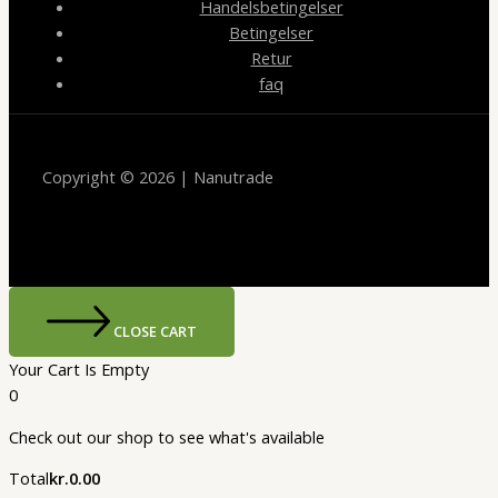
Handelsbetingelser
Betingelser
Retur
faq
Copyright © 2026 | Nanutrade
CLOSE CART
Your Cart Is Empty
0
Check out our shop to see what's available
Cart
Total
kr.
0.00