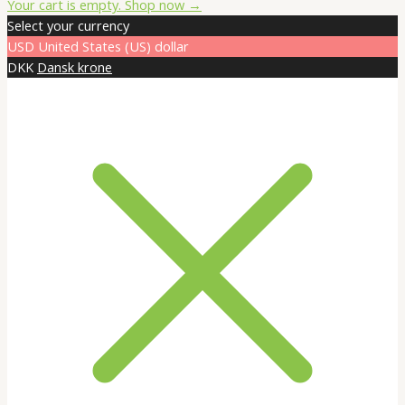
Total:
Your cart is empty. Shop now →
Select your currency
USD
United States (US) dollar
DKK
Dansk krone