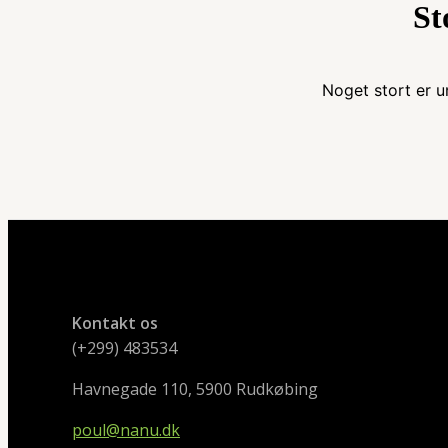
St
Noget stort er u
Kontakt os
(+299) 483534
Havnegade 110, 5900 Rudkøbing
poul@nanu.dk