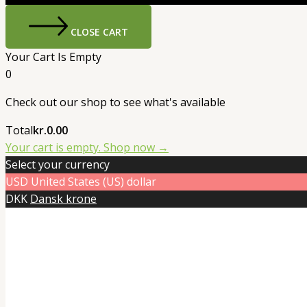
CLOSE CART
Your Cart Is Empty
0
Check out our shop to see what's available
Cart
Total
kr.
0.00
Total:
Your cart is empty. Shop now →
Select your currency
USD
United States (US) dollar
DKK
Dansk krone