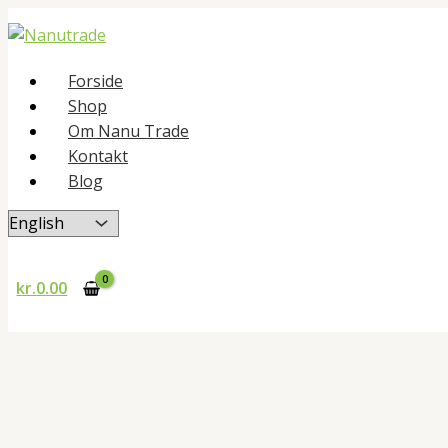
Gå
til
indholdet
Forside
Shop
Om Nanu Trade
Kontakt
Blog
Vælg
sprog
Søg
kr.
0.00