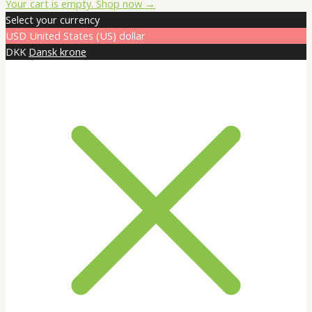
Total:
Your cart is empty. Shop now →
Select your currency
USD
United States (US) dollar
DKK
Dansk krone