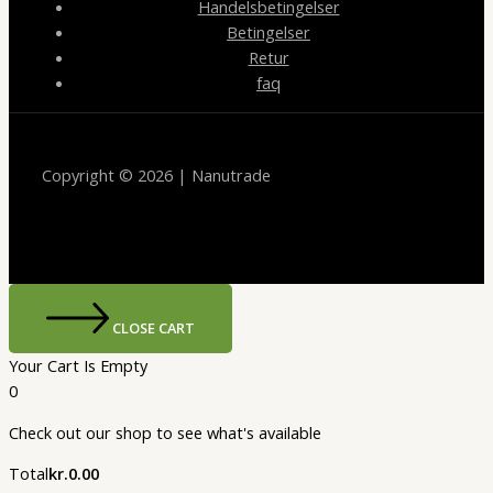
Handelsbetingelser
Betingelser
Retur
faq
Copyright © 2026 | Nanutrade
CLOSE CART
Your Cart Is Empty
0
Check out our shop to see what's available
Cart
Total
kr.
0.00