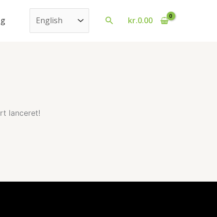
Vælg
Søg
og
kr.
0.00
sprog
t lanceret!