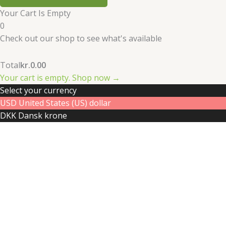
Your Cart Is Empty
0
Check out our shop to see what's available
Cart
Total
kr.
0.00
Total:
Your cart is empty. Shop now →
Select your currency
USD
United States (US) dollar
DKK
Dansk krone