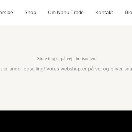
orside
Shop
Om Nanu Trade
Kontakt
Bl
Store ting er på vej i horisonten
t er under opsejling! Vores webshop er på vej og bliver snar