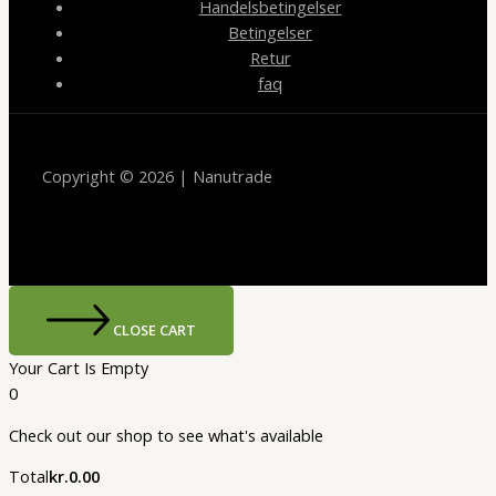
Handelsbetingelser
Betingelser
Retur
faq
Copyright © 2026 | Nanutrade
CLOSE CART
Your Cart Is Empty
0
Check out our shop to see what's available
Cart
Total
kr.
0.00