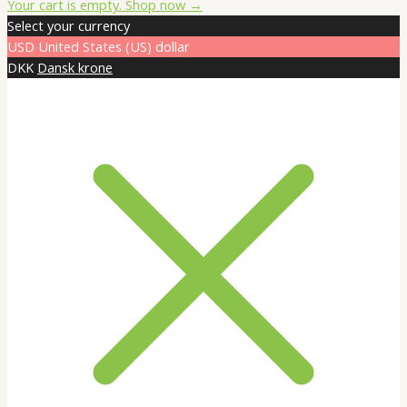
Total:
Your cart is empty. Shop now →
Select your currency
USD
United States (US) dollar
DKK
Dansk krone