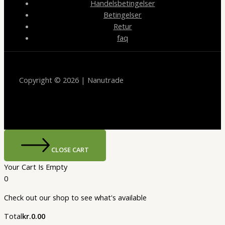
Handelsbetingelser
Betingelser
Retur
faq
Copyright © 2026 | Nanutrade
CLOSE CART
Your Cart Is Empty
0
Check out our shop to see what's available
Cart
Total
kr.
0.00