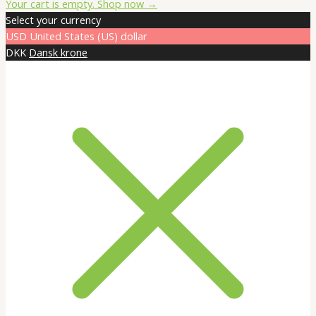
Total:
Your cart is empty. Shop now →
Select your currency
USD
United States (US) dollar
DKK
Dansk krone