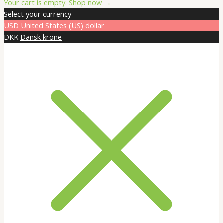
Total:
Your cart is empty. Shop now →
Select your currency
USD
United States (US) dollar
DKK
Dansk krone