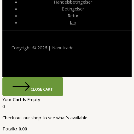
Handelsbetingelser
Betingelser
Retur
faq
Copyright © 2026 | Nanutrade
CLOSE CART
Your Cart Is Empty
0
Check out our shop to see what's available
Cart
Total
kr.
0.00