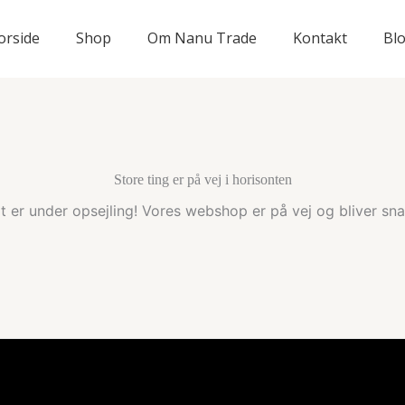
orside
Shop
Om Nanu Trade
Kontakt
Bl
Store ting er på vej i horisonten
t er under opsejling! Vores webshop er på vej og bliver snar