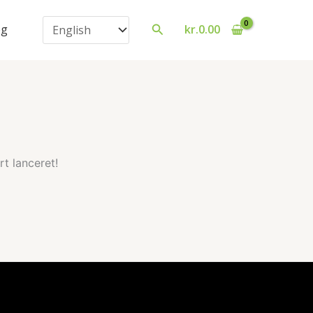
Vælg
Søg
og
kr.
0.00
sprog
t lanceret!