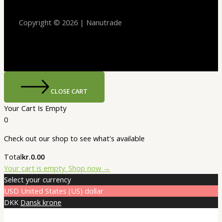
Copyright © 2026 | Nanutrade
CLOSE CART
Your Cart Is Empty
0
Check out our shop to see what's available
Cart
Total
kr.
0.00
Total:
Your cart is empty. Shop now →
Select your currency
USD
United States (US) dollar
DKK
Dansk krone