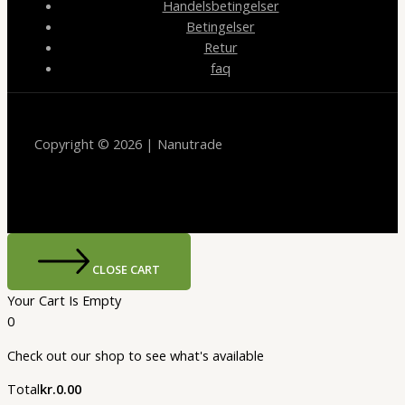
Handelsbetingelser
Betingelser
Retur
faq
Copyright © 2026 | Nanutrade
CLOSE CART
Your Cart Is Empty
0
Check out our shop to see what's available
Cart
Total
kr.
0.00