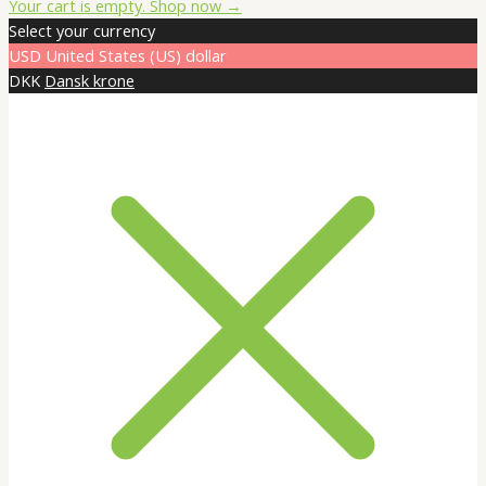
Total:
Your cart is empty. Shop now →
Select your currency
USD
United States (US) dollar
DKK
Dansk krone