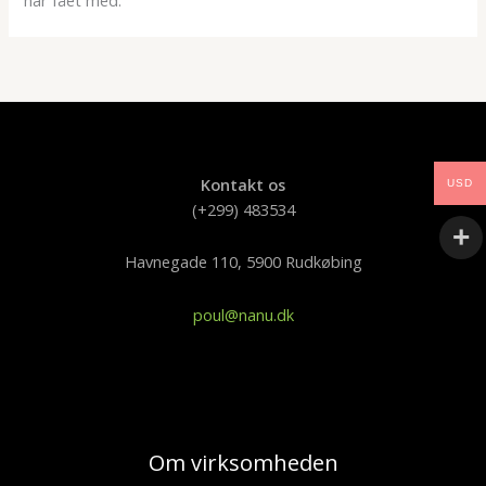
har fået med.
Kontakt os
USD
(+299) 483534
Havnegade 110, 5900 Rudkøbing
poul@nanu.dk
Om virksomheden